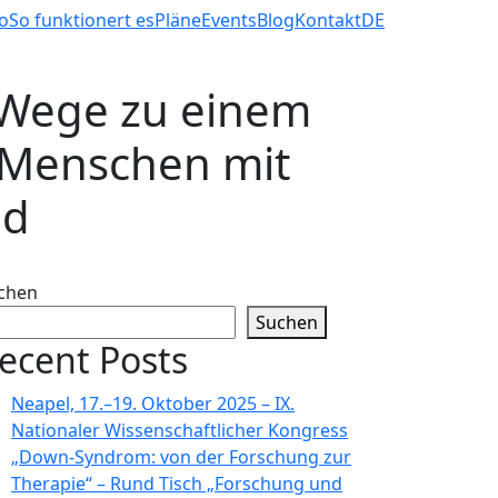
o
So funktionert es
Pläne
Events
Blog
Kontakt
DE
 Wege zu einem
 Menschen mit
nd
chen
Suchen
ecent Posts
Neapel, 17.–19. Oktober 2025 – IX.
Nationaler Wissenschaftlicher Kongress
„Down-Syndrom: von der Forschung zur
Therapie“ – Rund Tisch „Forschung und