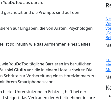
ch YouDoToo aus durch:
R
d geschützt und die Prompts sind auf den
Ne
Wi
ieren auf Eingaben, die von Ärzten, Psychologen
vo
„F
Be
 ist so intuitiv wie das Aufnehmen eines Selfies.
Mä
CE
 wie YouDoToo tägliche Barrieren im beruflichen
ei
Me
Beispiel
Giulia
vor, die in einem Hotel arbeitet: Die
en Schritte zur Vorbereitung eines Hotelzimmers zu
Mä
mit ihrem Smartphone scannt.
K
bietet Unterstützung in Echtzeit, hilft bei der
 steigert das Vertrauen der Arbeitnehmer in ihre