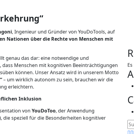
orkehrung“
ngoni
, Ingenieur und Gründer von YouDoTools, auf
en Nationen über die Rechte von Menschen mit
R
tellt genau das dar: eine notwendige und
Es
, dass Menschen mit kognitiven Beeinträchtigungen
A
ausüben können. Unser Ansatz wird in unserem Motto
“
– um wirklich autonom zu sein, brauchen wir die
ng erleichtern.
C
flichen Inklusion
äsentation von
YouDoToo
, der Anwendung
), die speziell für die Besonderheiten kognitiver
Su
na