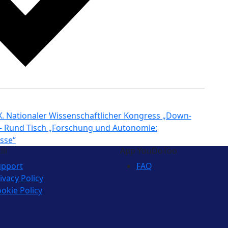
IX. Nationaler Wissenschaftlicher Kongress „Down-
– Rund Tisch „Forschung und Autonomie:
sse“
ili
App YouDoToo
upport
FAQ
ivacy Policy
okie Policy