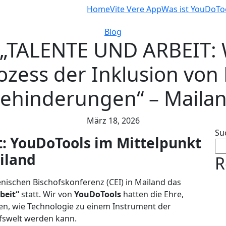
Home
Vite Vere App
Was ist YouDoTo
Blog
 „TALENTE UND ARBEIT:
ozess der Inklusion von
ehinderungen“ – Maila
März 18, 2026
Su
: YouDoTools im Mittelpunkt
iland
R
ienischen Bischofskonferenz (CEI) in Mailand das
beit“
statt. Wir von
YouDoTools
hatten die Ehre,
en, wie Technologie zu einem Instrument der
fswelt werden kann.